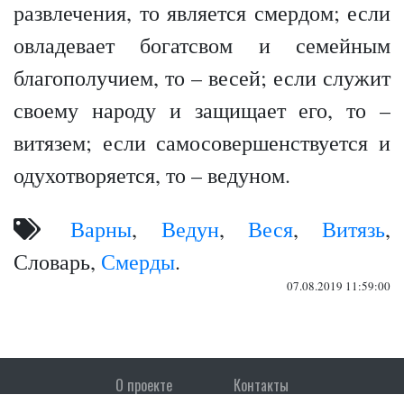
развлечения, то является смердом; если
овладевает богатсвом и семейным
благополучием, то – весей; если служит
своему народу и защищает его, то –
витязем; если самосовершенствуется и
одухотворяется, то – ведуном.
Варны
,
Ведун
,
Веся
,
Витязь
,
Словарь,
Смерды
.
07.08.2019 11:59:00
О проекте
Контакты